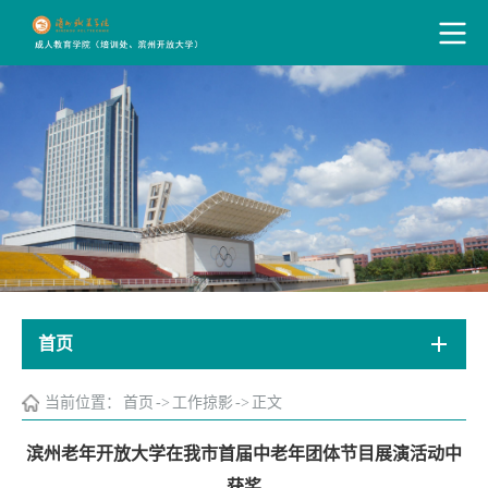
首页
当前位置：
首页
->
工作掠影
->
正文
滨州老年开放大学在我市首届中老年团体节目展演活动中
获奖