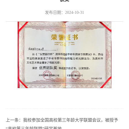
发布日期：2024-10-31
上一条：
我校参加全国高校第三年龄大学联盟会议，被授予
“高校第三年龄联盟”研学基地