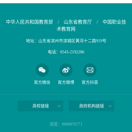
中华人民共和国教育部
/
山东省教育厅
/
中国职业技
术教育网
地址：山东省滨州市滨城区黄河十二路919号
电话：0543-2192286
官方微信
官方微博
官方抖音
高校链接
政府机构链接
浏览：
0000070771