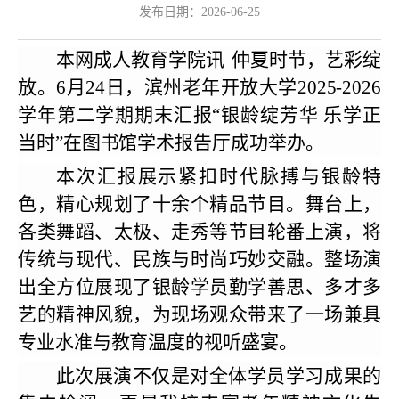
发布日期：2026-06-25
本网成人教育学院讯
仲夏时节，艺彩绽
放。
6月24日，滨州老年开放大学2025-2026
学年第二学期期末汇报“银龄绽芳华 乐学正
当时”在图书馆学术报告厅成功举办。
本次汇报展示紧扣时代脉搏与银龄特
色，精心规划了十余个精品节目。舞台上，
各类舞蹈、太极、走秀等节目轮番上演，将
传统与现代、民族与时尚巧妙交融。整场演
出全方位展现了银龄学员勤学善思、多才多
艺的精神风貌，为现场观众带来了一场兼具
专业水准与教育温度的视听盛宴。
此次展演不仅是对全体学员学习成果的