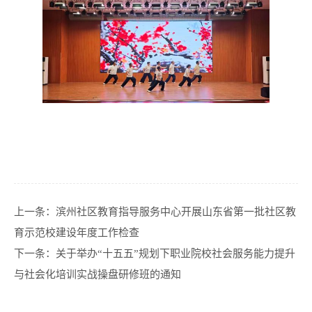
上一条：
滨州社区教育指导服务中心开展山东省第一批社区教
育示范校建设年度工作检查
下一条：
关于举办“十五五”规划下职业院校社会服务能力提升
与社会化培训实战操盘研修班的通知