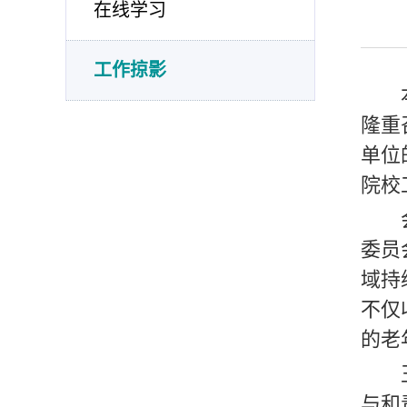
在线学习
工作掠影
隆重
单位
院校
委员
域持
不仅
的老
与和