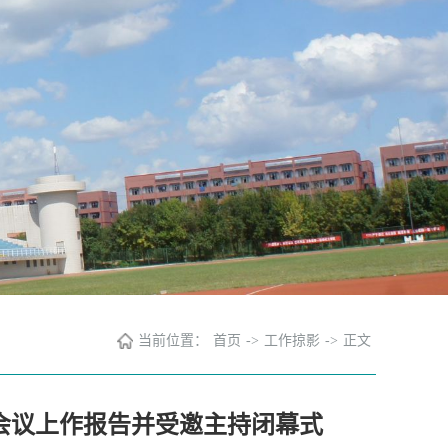
当前位置：
首页
->
工作掠影
->
正文
会议上作报告并受邀主持闭幕式