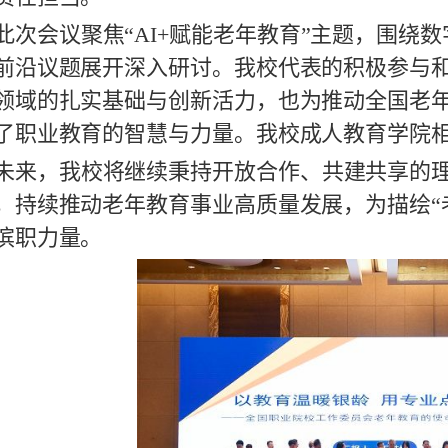
此次会议聚焦“AI+赋能老年教育”主题，围绕
前沿议题展开深入研讨。我校代表的积极参与
领域的扎实基础与创新活力，也为推动全国老
了职业教育的智慧与力量。我校成人教育学院
未来，我校将继续秉持开放合作、共建共享的
，持续推动老年教育事业高质量发展，为描绘“
滨职力量。