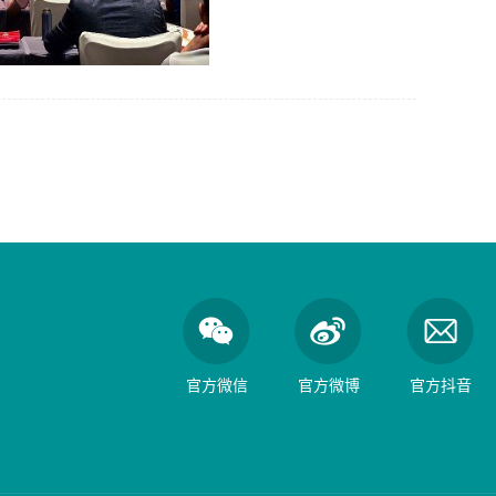
官方微信
官方微博
官方抖音