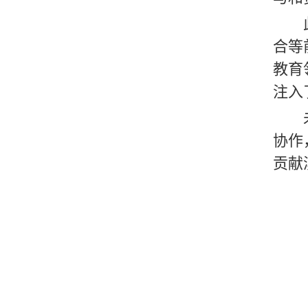
合等
教育
注入
协作
贡献