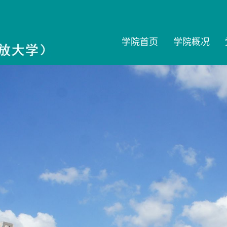
学院首页
学院概况