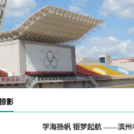
掠影
学海扬帆 银梦起航 ——滨