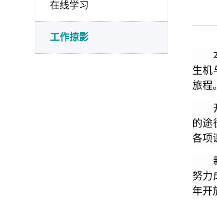
在线学习
工作掠影
生机
旅程
的途
各项
努力
年开