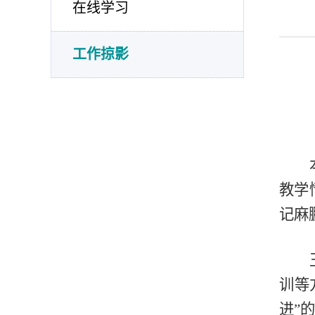
在线学习
工作掠影
教学
记麻
训等
进”