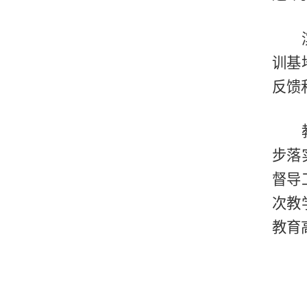
训基
反馈
步落
督导
次教
教育